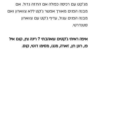
מג'קט עם רכיסה כפולה אם החזה גדול. אם 
מבנה הפנים מאורך אפשר ג'קט ללא צווארון ואם 
מבנה הפנים עגול, עדיף ג'קט עם צווארון 
סטנדרטי.
איפה ראיתי ג'קטים שאהבתי ? רינה צין, קום איל 
פו, רונן חן, זארה, מנגו, מסימו דוטי, קוס.