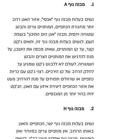
1.     מבנה גוף A  
נשים בעלות מבנה גוף "אגסי", אזור האגן רחב 
יותר מחגורת הכתפיים, המותניים צרים והבטן 
שטוחה יחסית. מבנה "אגן הים התיכון" בשפת 
העם. לנשים בעלות מבנה גוף זה, יתאים ג'קט 
קצר, עד קו המותניים, שאינו מכסה את הישבן, על 
מנת להדגיש את המותניים הצרים והבטן 
השטוחה. לעולם לא ללבוש ג'קט שמגיע עד 
לחלק הרחב של קו הירכיים. רצוי ג'קט עם כריות 
כתפיים או שרוולים תפוחים על מנת להרחיב מעט 
את אזור הכתפיים ליצירת איזון עם האגן. הג'קט 
יהיה בהיר יותר מן המכנסיים.
2.     מבנה גוף H 
נשים בעלות מבנה גוף ישר, הכתפיים והאגן 
באותו הרוחב. אין מותניים צרים במיוחד ואין 
קימורים. מבנה גוף אתלטי ונערי בד"כ. לנשים 