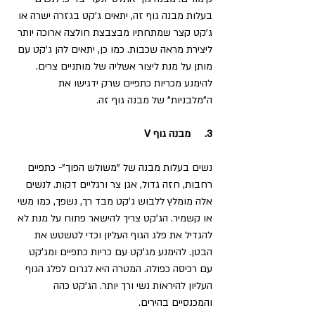
בעלות מבנה גוף זה, יתאים ג'קט בגזרה ישרה או 
ג'קט קצר שמתחתיו מבצבצת חולצה ארוכה יותר 
ליצירת מראה שכבות. כמו כן, יתאים להן ג'קט עם 
מותן על מנת ליצור אשליה של מותניים צרים. 
להימנע מכריות כתפיים שרק ידגישו את 
ה"מלבניות" של מבנה גוף זה.
3.     מבנה גוף V 
נשים בעלות מבנה של "משולש הפוך"- כתפיים 
רחבות, חזה גדול, אגן צר ורגליים דקות. לנשים 
אלה מומלץ ללבוש ג'קט מבד רך, נשפך, כמו משי 
או קשמיר. הג'קט צריך להישאר פתוח על מנת לא 
להגדיל את פלג הגוף העליון וכדי לטשטש את 
הבטן. להימנע מג'קט עם כריות כתפיים ומג'קט 
עם רכיסה כפולה. המטרה היא לגרום לפלג הגוף 
העליון להיראות נשי ורך יותר. הג'קט כהה 
והמכנסיים בהירים.