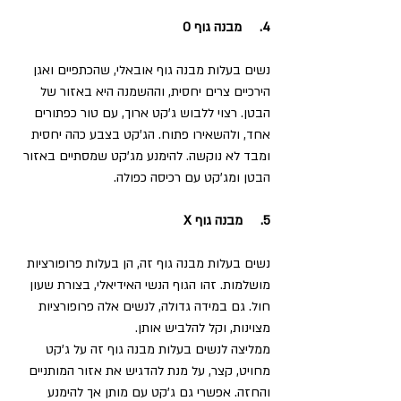
4.     מבנה גוף O
נשים בעלות מבנה גוף אובאלי, שהכתפיים ואגן 
הירכיים צרים יחסית, וההשמנה היא באזור של 
הבטן. רצוי ללבוש ג'קט ארוך, עם טור כפתורים 
אחד, ולהשאירו פתוח. הג'קט בצבע כהה יחסית 
ומבד לא נוקשה. להימנע מג'קט שמסתיים באזור 
הבטן ומג'קט עם רכיסה כפולה.
5.     מבנה גוף X  
נשים בעלות מבנה גוף זה, הן בעלות פרופורציות 
מושלמות. זהו הגוף הנשי האידיאלי, בצורת שעון 
חול. גם במידה גדולה, לנשים אלה פרופורציות 
מצוינות, וקל להלביש אותן. 
ממליצה לנשים בעלות מבנה גוף זה על ג'קט 
מחויט, קצר, על מנת להדגיש את אזור המותניים 
והחזה. אפשרי גם ג'קט עם מותן אך להימנע 