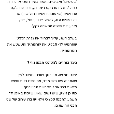
"בסיסיים" ואביבייים: אפור בהיר, חאקי או פודרה, 
כחול / תכלת או ג'קט ג'ינס דק, ורצוי עוד ג'קט 
עם פסים (אני אוהבת פסים כחול /לבן) או 
בצבעוניות עזה, למשל: צהוב, סגול, ירוק 
(צבעוניות שהינה מתאימה לקיץ).  
בשלב השני, עלייך לבחור את גזרת הג'קט 
שתחמיא לך- תבליט את יתרונותייך ותטשטש את 
חסרונותייך. 
כיצד בוחרים ג'קט לפי מבנה גוף ? 
ישנם חמישה מבני גוף שונים. חשוב לציין, 
שהמבנה אינו תלוי מידה, ויש נשים רזות ונשים 
מלאות בכל אחד מחמשת מבני הגוף. 
כמו כן אציין, שיש נשים שאינן שייכות באופן חד 
משמעי למבנה ספציפי אלא יש בהן עירוב של שני 
מבני גוף שונים.