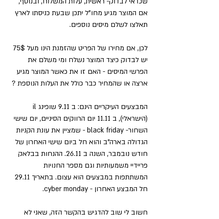
שכדאי לבדוק- ראשית, עלות המשלוח, ובנוסף, 
אם המוצר מגיע מחו"ל יתכן שבעת כניסתו לארץ 
תאלצו לשלם מיסים נוספים.
לכן, אם מחירו של הפריט שהזמנת הינו מעל 75$ 
יש לבדוק כיצד המוצר נשלח ומי משלם את 
הפרשי המיסים - האם זו את כאשר המוצר מגיע 
ארצה או שהמחיר כבר כולל את העלות הנוספת ?
המבצעים העיקריים הינם: ב 9.11 שופינג il 
(הישראלי), ב 11.11 יום הרווקים הסיניים, יום שישי 
השחור- black friday - שמציין את עונת הקניות 
הגדולה בארה"ב והוא חל ביום שישי האחרון של 
חודש נובמבר, השנה ב 26.11. ההנחות בבלאק 
פריידיי משמעותיות וגם מספר החנויות 
המשתתפות במבצעים הוא עצום. בתאריך 29.11 
חל המבצע האחרון - cyber monday.
חשוב לי שוב להדגיש בהקשר הזה, שאני לא 