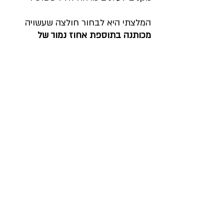
המלצתי היא לבחור חולצה שעשויה 
מכותנה בתוספת אחוז נמוך של 
אלסטן
 (עד 4%) על מנת להקנות לך 
מראה אלגנטי ומחמיא. האלסטן תורם 
לכך, שהחולצה מונחת היטב על הגוף 
ואינה רפויה יתר על המידה.
המלצות:
שמלות וחולצות שאהבתי ראיתי 
ב"זארה", ב"קוס", אצל המעצבים רונן 
חן ומאיה נגרי. לחג אמליץ על סגנון 
קז'ואל או רומנטי, ולא על סגנון סקסי / 
דרמטי, שהוא פחות מתאים לאירועים 
משפחתיים.