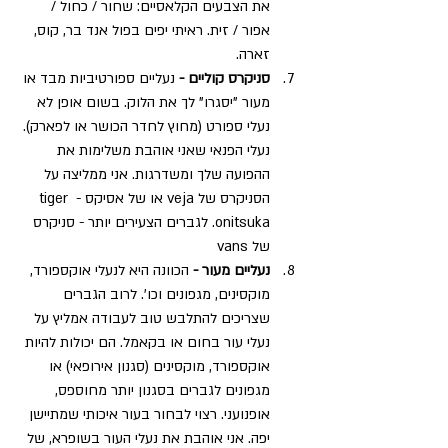
את הצבעים הקלאסיים: שחור / כחול / 
אפור / זית. ראיתי יפים בפול אנד בר, קוס, 
זארה.
סניקרס קוליים - 
נעליים ספורטיביות מבד או 
מעור "יסגרו" לך את הלוק. בשום אופן לא 
נעלי ספורט (מחוץ לחדר הכושר או לפארק). 
נעלי הפנאי שאני אוהבת משלימות את 
ההפועה שלך ומשדרגות. אני ממליצה על 
הסניקרס של veja או של אסיקס - tiger 
onitsuka. לגברים הצעירים יותר - סניקרס 
של vans
נעליים מעור -
 הכוונה היא לנעלי אוקספורד, 
מוקסינים, מגפונים וכו'. לרוב הגברים 
שצריכים להתלבש טוב לעבודה אמליץ על 
נעלי עור בחום או בקאמל. הם יכולות להיות 
אוקספורד, מוקסינים (סגנון אירופאי) או 
מגפונים לגברים בסגנון יותר מחוספס, 
אופנועני. רצוי לבחור בעור איכותי שמתיישן 
יפה. אני אוהבת את נעלי העור בשופרא, של 