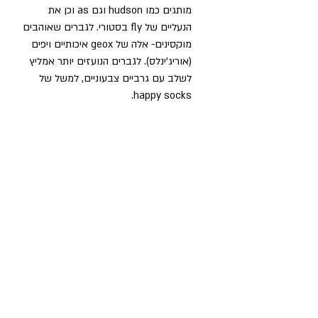
מותגים כמו hudson וגם as וכן את 
הנעליים של fly בסטורי. לגברים שאוהבים 
מוקסינים- אלה של geox איכותיים ויפים 
(אוריג'ינלס). לגברים הנועזים יותר אמליץ 
לשלב עם גרביים צבעוניים, למשל של 
happy socks.