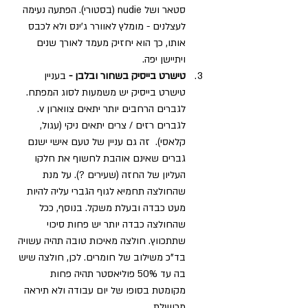
סטאר ושל nudie (בסטורי). הפתעה נעימה 
לעצלנים - מומלץ לאוורר ג'ינס ולא לכבס 
אותו, כך הוא יחזיק מעמד לאורך שנים 
ויתיישן יפה.
טישרט בייסיק בשחור ובלבן -
 בעניין 
טישרט בייסיק יש משמעות לסוג המפתח. 
לגברים הרחבים יותר יתאים צווארון v. 
לגברים רזים / צרים יתאים ניקי (עגול, 
קלאסי).  זה גם עניין של טעם אישי ישנם 
גברים שאינם אוהבת לחשוף את חלקו 
העליון של החזה (שעירים ?). על מנת 
שהחולצה תחמיא לגוף הגברי עליה להיות 
מעט כבדה ובעלת משקל. בנוסף, ככל 
שהחולצה כבדה יותר יש פחות סיכוי 
שתתכווץ. חולצה מאיכות טובה תהיה עשויה 
בד"כ משילוב של חומרים. לכן, חולצה שיש 
בה עד 50% פוליאסטר תהיה פחות 
מקומטת בסופו של יום עבודה ולא תיראה 
מרושלת.