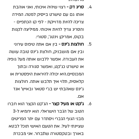
סריג דק - 
רצוי שיהיה איכותי, ואני אוהבת 
אותו גם עם טישרט בייסיק למטה. המידה 
צריכה להיות מדוייקת - לפי קו הכתפיים - 
והסריג צריך להיות איכותי. ממיליצה לקנות 
בקוס, אמריקן וינטג', סטורי.
חולצות ג'ינס - 
בין אם אתה טיפוס עירוני 
ובין אם מושבניק, חולצת ג'ינס טובה עושה 
את העבודה. אפשר ללבוש אותה מעל גופיה 
או טישרט כג'קט, ואפשר סגורה ובתוך 
המכנסיים.היא יכולה להיראות היפסטרית או 
קלאסית, תלוי איך תלבש אותה. חולצות 
ג'ינס שאהבתי יש בג'י סטאר ובאייץ' אנד 
אם.
ג'קט או מעיל קצר - 
הג'קט הקצר הוא חברו 
הטוב של הגבר הישראלי. הוא יחמיא ל-3 
מבני הגוף הגברי ויסתדר עם יתר הפריטים 
שציינתי לעיל. את הטעם האישי תוכל לבטא 
באורך ובטקסטורה שתבחר. אני מבכרת 