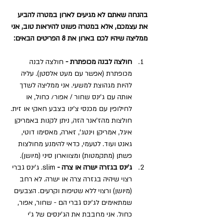
בהנחה שאתם לא מגיעים לארון במטרה להביע 
את עצמכם, אלא במטרה פשוט להיראות טוב, אני 
ממליצה שיהיו לכם בארון את 8 הפריטים הבאים:
חולצה לבנה מכופתרת -
 חולצה לבנה 
מכופתרת (אפשר עם מעט אלסטן). עליה 
להיות מגהוצת למשעי. אני ממליצה לשדך 
אותה עם ג'ינס שחור / אפור/ כחול, או 
לחילופין עם מכנסי צ'ינו בצבע חאקי או זית. 
חולצות מהז'אנר הזה, ניתן לקנות באמריקן 
איגל, אמריקן וינטג', זארה, מאסימו דוטי, 
גאנט ועוד. לטעמי, כדאי להימנע מחולצות 
פשתן (מתקמטות) ומצווארון סיני (מיושן).
ג'ינס בגזרה ישרה או צרה -
 slim. ג'ינס גברי 
רצוי שיהיה בגזרה צרה או ישרה. לא רחב 
(מיושן) ורצוי ללא שטיפות וקרעים. הצבעים 
שמתאימים לג'ינס גברי הם - שחור, אפור, 
כחול. אני מחבבת את הג'ינסים של ג'י 