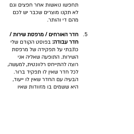
תחפשו נואשות אחר חפצים וגם 
לא תקנו מוצרים שכבר יש לכם 
מהם די והותר.  
חדר האורחים / מרפסת שירות / 
חדר עבודה:
 בפוסט הקודם שלי 
כתבתי על תפקידה של מרפסת 
השירות. התופעה שאליה אני 
רוצה להתייחס רלוונטית, למעשה, 
לכל חדר שאין לו תפקיד ברור. 
הבעיה עם החדר שאין לו ייעוד, 
היא ששמים בו מזוודות שאין 
להם מקום, מאווררים, מפזרי חום, 
מכשירי חשמל, אריחים עודפים 
ועוד ועוד. כך הופך החדר הזה 
למחסן. אני סבורה שכדאי לזרוק 
ממנו את כל התכולה שאינה 
רלוונטית לכם בהווה ולפנות 