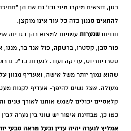
בטן, חצאית מיקרו מיני וכו' גם אם הן "חתיכו
להתאים סגנון כזה כל עוד אינו מוקצן. 
חנויות 
שנערות 
עשויות למצוא בהן בגדים: אמרי
פור סבן, קסטרו, ברשקה, פול אנד בר, מנגו, א
סטרדיווריוס, עדיקה ועוד. לנערות בד"כ נדרש
שהוא נמוך יותר משל אישה, ואעדיף מגוון על 
מעולה. אצל נשים להיפך- אעדיף לקנות מעט ו
קלאסיים יכולים לשמש אותנו לאורך שנים והמ
כמו כן, מבחינת איפור יש שוני בין נערה לבין 
אמליץ לנערה יהיה עדין ובעל מראה טבעי יות