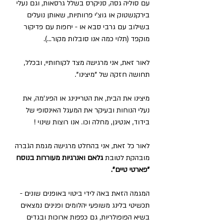
עם סוליה גסה, סניקרס בשלל גרסאות, וגם נעלי 
בירקנשטוק או גוצ'י פרוותיות, שאותן נועלים 
בשילוב עם גרבי סבא או - יחפות עם פדיקור 
מוקפד (תלוי כמה אנו סובלות מקור...).
לאור זאת, אני מרגישה מצד לקוחותיי, ובכלל, 
תחושה חזקה של "מיצינו".
מיצינו את הבית, את הטריינינג או הפיג'מה, את 
נעלי הנוחות ובעיקר את המעגל האינסופי של 
בידוד, אנטיגן, מחלה וכו. אנו רוצות שינוי !
לאור כל זאת, אני בהחלט מרגישה מגמת הגברה 
מובהקת לטובת 
גלאם ואנרגיות מעוררות בנוסח 
"פארטי טיים".
המגמה הזאת באה לידי ביטוי באופנים שונים - 
תכשיטי בלינג משופעי יהלומים ופנינים נמצאים 
בשיא הפופולריות, גם כפפות ארוכות ובגדים 