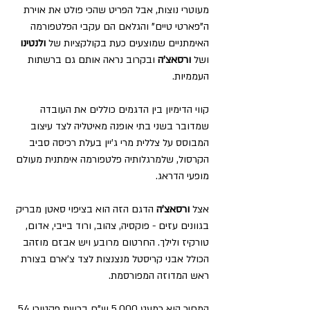
מעוטרי נוצות, אבל הפריט שהכי פולט את אוירת 
ה"פארטי טיים" והגלאם הם עקבי הפלטפורמה 
האימתניים שמוצעים כעת בקולקציות של 
ולנטינו
ושל 
ורסאצ'ה
 ובקרוב נראה אותם גם ברשתות 
העממיות.
קווי הדימיון בין הדגמים כוללים את העובדה 
שמדובר בשני בתי אופנה מאיטליה לצד עיצוב 
המבוסס על צללית מרי ג'יין בעלת רכיסה סביב 
הקרסול, שלמרגלותיה פלטפורמה אימתנית מעולם 
מופעי הדראג.
אצל 
ורסאצ'ה
 הדגם הזה הוא בציפוי סאטן מבריק 
בגוונים עזים - פוקסיה, צהוב, ורוד בייבי, אדום, 
טורקיז ולילך. החרטום מרובע ויש אבזם מוזהב 
הכולל אבני קריסטל מנצנצות לצד צ'ארם בצורת 
ראש המדוזה המפורסמת.
המחיר הוא כמעט 5,000 ש"ח ברשת פקטורי 54.