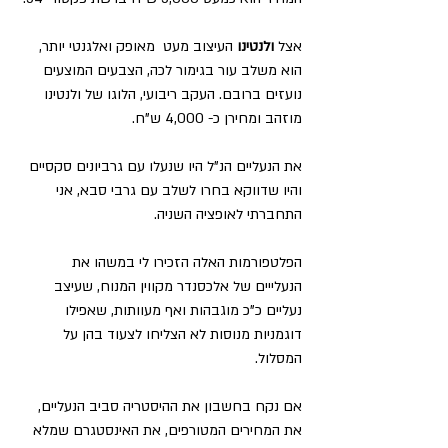
אצל
 ולנטינו 
העיצוב מעט  מאופק ואלגנטי יותר, 
הוא משלב עור בגימור לכה, הצבעים המוצעים 
נועזים ברובם. העקב ריבועי, הלוגו של ולנטינו 
מוזהב ומחירן כ- 4,000 ש"ח.
את הנעליים הנ"ל היו שנעלו עם גרביונים סקסיים 
והיו שדווקא בחרו לשלב עם גרבי סבא, אני 
התחברתי לאופציה השניה.
הפלטפורמות האלה הזכירו לי במשהו את 
הנעלייים של אלכסנדר מקווין המנוח, שעיצב 
נעליים כ"כ מוגבהות ואף מעוותות, שאפילו 
דוגמניות מנוסות לא הצליחו לצעוד בהן על 
המסלול.
אם נקח בחשבון את ההיסטריה סביב הנעליים, 
את המחירים המטורפים, את האינסטגרם שמלא 