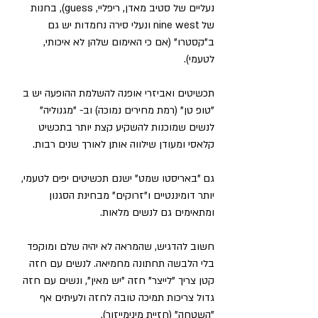
נעליים של סטיב מאדן, ריפליי, guess), בחנות 
של nine west ונעלי סירה נחמדות יש גם 
ב"קסטרו" (אם כי האימום שלהן לא איכותי, 
לטעמי). 
תכשיטים ואביזרי אופנה להשלמת ההופעה יש ב 
"טופ טן" (רמת מחירים נמוכה) וב- "מגנוליה" 
לנשים שמוכנות להשקיע קצת יותר בתכשיט 
קלאסי ומעודן שילווה אותן לאורך שנים רבות. 
גם "באריסטו שמט" ישנם תכשיטים יפים לטעמי, 
יותר דומיננטיים ו"זרוקים" מבחינת הסגנון 
ומתאימים גם לנשים מלאות. 
חשוב להדגיש, שהמראה לא יהיה שלם ומוקפד 
בלי הלבשה תחתונה מחמיאה. לנשים עם חזה 
קטן צריך "לייצר" חזה "יש מאין", ונשים עם חזה 
גדול צריכות תמיכה טובה לחזה ולעיתים אף 
"השטחה" (חזיית מינימייזור). 