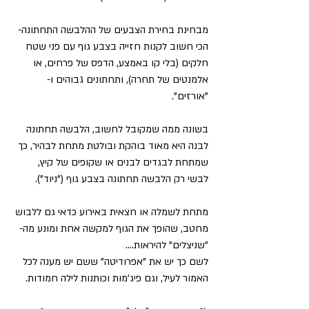
מבחינת בחירת הצבעים של ההלבשה התחתונה- 
הכי חשוב לקנות חזייה בצבע גוף עם פני שטח 
חלקים (בלי קו באמצע, הדפס של פרחים, או 
אלמנטים של תחרה), ותחתונים גבוהים ו-
"אורזים". 
בשונה ממה שמקובל לחשוב, הלבשה תחתונה 
לבנה היא מאוד בוהקת ובולטת מתחת לבהיר, כך 
שמתחת לבגדים לבנים או שקופים של קיץ,  
לבשי רק הלבשה תחתונה בצבע גוף ("ניוד"). 
מתחת לשמלה או חצאית באירוע כדאי גם ללבוש 
מחטב, שהופך את הגוף למקשה אחת ומונע מה-
"שניצלים" להיראות.... 
לשם כך יש את "אפרודיטה" ששם יש מענה לכל 
האמור לעיל, וגם פיג'מות וכותנות לילה חמודות.   