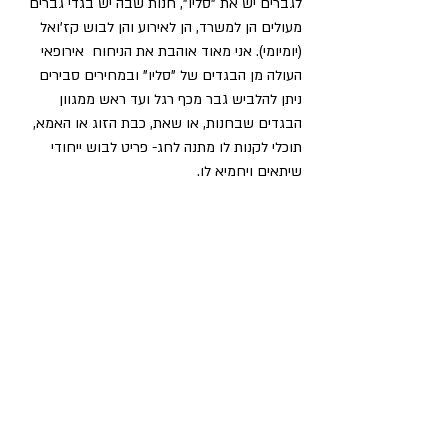
לגברים יש את "סליו", חנות שבה יש בגדי גברים 
מעולים הן למשרד, הן לאירוע והן לבוש קז'ואל 
(יומיומי). אני מאוד אוהבת את הניחוח  אירופאי 
העולה מן הבגדים של "סליו" ובמחירים סבירים 
ניתן להלביש גבר מכף רגל ועד ראש ממגוון 
הבגדים שבחנות, או שאת, כבת הזוג או האמא, 
תוכלי לקנות לו מתנה לחג- פריט לבוש ייחודי 
שיתאים ויחמיא לו.   
לכן, המלצתי היא, לפני שאת יוצאת לקנות בגדים 
לחג, צלצלי אלי לקביעת מפגש שופינג ממצה. אני 
אעזור לך להתאים את המלתחה למבנה הגוף 
שלך, לגוון עור הפנים שלך, לתקציב ולצרכים 
שלך.
כמו כן, אעזור לך להתאים לעצמך הלבשה 
תחתונה מחמיאה וכן לבחור אקססוריז להשלמת 
ההופעה.  