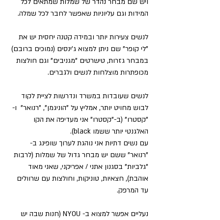
ויש שם מבחר נהדר של שמלות שמתאים לכל 
המידות וגם עליוניות שאפשר לחבר לכל שמלה. 
לנשים צעירות יותר ובמידה קטנה יחסית יש את 
"לי קופר" שם ניתן למצוא ג'ינסים (נמוכים ברובם) 
במבחר גזרות, טישרטים "מגניבים" וגם חולצות 
מכופתרות מוצלחות לנשים ולגברים. 
לנשים שעובדות במשרד ונדרשות לציית לקוד 
לבוש מחויט יותר, אמליץ על "הוניגמן", "רנואר"  ו-
"קסטרו" (ב-"קסטרו" אני מעדיפה את הקו 
האלגנטי יותר ששמו black). 
עם נשים דתיות אני נוהגת לערוך שופינג ב-
"רנואר" ששם יש מבחר גדול של שמלות (לרבות 
"גלביות" בסגנון אתני / אפריקני, שאני מאוד 
אוהבת), חצאיות, טוניקות, וחולצות עם שרוולים 
עד המרפק.   
נעליים אפשר למצוא ב- NYOU (חנות שבה יש 