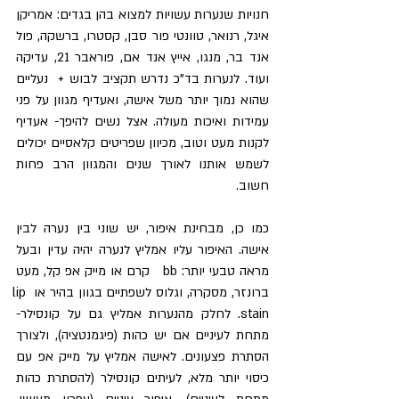
חנויות שנערות עשויות למצוא בהן בגדים: אמריקן 
איגל, רנואר, טוונטי פור סבן, קסטרו, ברשקה, פול 
אנד בר, מנגו, אייץ אנד אם, פוראבר 21, עדיקה 
ועוד. לנערות בד"כ נדרש תקציב לבוש +  נעליים 
שהוא נמוך יותר משל אישה, ואעדיף מגוון על פני 
עמידות ואיכות מעולה. אצל נשים להיפך- אעדיף 
לקנות מעט וטוב, מכיוון שפריטים קלאסיים יכולים 
לשמש אותנו לאורך שנים והמגוון הרב פחות 
חשוב.
כמו כן, מבחינת איפור, יש שוני בין נערה לבין 
אישה. האיפור עליו אמליץ לנערה יהיה עדין ובעל 
מראה טבעי יותר: bb   קרם או מייק אפ קל, מעט 
ברונזר, מסקרה, וגלוס לשפתיים בגוון בהיר או lip 
stain. לחלק מהנערות אמליץ גם על קונסילר- 
מתחת לעיניים אם יש כהות (פיגמנטציה), ולצורך 
הסתרת פצעונים. לאישה אמליץ על מייק אפ עם 
כיסוי יותר מלא, לעיתים קונסילר (להסתרת כהות 