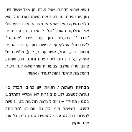
נושא שהוא זהה הן אצל נערה והן אצל אישה הינו 
גוון עור הפנים. גוון העור אינו משתנה עם הגיל, הוא 
תלוי גנטיקה (מצד אמא או מצד אבא). בייעוץ שלי 
אני מחלקת באופן "גס" לבעלות גוון עור פנים 
"ורדרד" ולבעלות גוון עור פנים "צהבהב". 
ל"צהובות" אמליץ על לבישת גוון קר ליד הפנים 
(כחול, ירוק, סגול, אפור-עכבר, לבן), ול"צהובות" 
אמליץ על גוון חם ליד הפנים (חום, זית, שמנת, 
צהוב, ניוד). שלגבי צבעוניות שמחמיאה לגוון העור, 
ההמלצות תהיינה זהות לנערה / אישה.
מבחינת רשתות / חנויות, יש כמובן הבדל בין 
נערות לנשים. לנשים בוגרות לא אמליץ להתלבש 
בסגנון מתיילד – ג'ינס קצרצר, חולצות בטן, גופיות 
ספגטי, חצאיות מיני וכו', גם אם הן "חתיכות". 
לנערות בהחלט עשוי להתאים סגנון כזה, כל עוד 
אינו מוקצן.