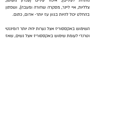
מתחת לעיניים), איפור עיניים (עפרון מעושן, 
צלליות, איי ליינר, מסקרה שחורה ומעבה), ושפתון 
בהחלט יכול להיות בגוון עז יותר- אדום, כתום.
השימוש באקססוריז אצל נערות יהיה יותר דומיננטי 
וטרנדי לעומת שימוש באקססוריז אצל נשים, שאז 
אמליץ על מספר פריטים קלאסיים וניטראליים 
(מבחינת הצבעוניות), שישמשו לאורך שנים 
ויתאימו להרבה "לוקים". מבחינת תיקים אותו כנ"ל- 
נערות יצאו נשכרות משימוש במספר רב של 
תיקים מגוונים, לבוקר, לערב, מבד או מדמוי עור. 
לאישה אמליץ על שני תיקי עור קלאסיים (לבוקר 
ולערב) בגוונים של - שחור, קאמל, אפור. 
לסיכום, גם נערות יכולות "להרוויח" מייעוץ סטיילינג 
אישי שיתווה להן "דרך" אופנתית בגיל צעיר, ולא 
צריך לחכות עם זה אלא להיפך- רצוי וניתן למקסם 
את הנתונים הפיזיים שלנו (מודעות ליתרונות 
ולחסרונות), וליהנות מעולם הטרנדים והאופנה כבר 