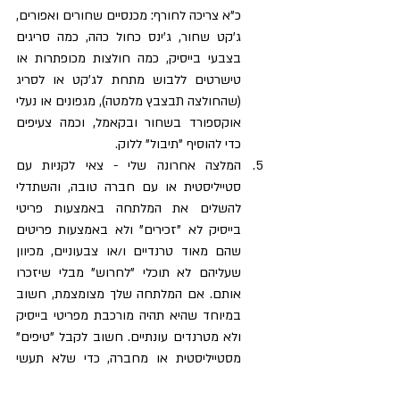
כ"א צריכה לחורף: מכנסיים שחורים ואפורים, 
ג'קט שחור, ג'ינס כחול כהה, כמה סריגים 
בצבעי בייסיק, כמה חולצות מכופתרות או 
טישרטים ללבוש מתחת לג'קט או לסריג 
(שהחולצה תבצבץ מלמטה), מגפונים או נעלי 
אוקספורד בשחור ובקאמל, וכמה צעיפים 
כדי להוסיף "תיבול" ללוק.  
המלצה אחרונה שלי - צאי לקניות עם 
סטייליסטית או עם חברה טובה, והשתדלי 
להשלים את המלתחה באמצעות פריטי 
בייסיק לא "זכירים" ולא באמצעות פריטים 
שהם מאוד טרנדיים ו/או צבעוניים, מכיוון 
שעליהם לא תוכלי "לחרוש" מבלי שיזכרו 
אותם. אם המלתחה שלך מצומצמת, חשוב 
במיוחד שהיא תהיה מורכבת מפריטי בייסיק 
ולא מטרנדים עונתיים. חשוב לקבל "טיפים" 
מסטייליסטית או מחברה, כדי שלא תעשי 
טעויות מבחינת גזרה וצבע או תקני בגדים 