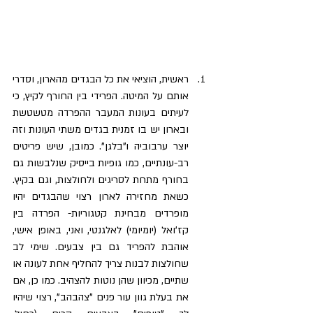
ראשית, הוציאי את כל הבגדים מהארון, וסדרי 
אותם על המיטה. הפרידי בין החורף לקיץ, כי 
לעיתים בעונות המעבר ההפרדה מטשטשת 
ובארון יש בו זמנית בגדים משתי העונות וזה 
יוצר ערבוביה ו"בלגן". כמובן, שיש פריטים 
רב-עונתיים, כמו גופיות בייסיק שנלבשות גם 
בחורף מתחת לסריגים ולחולצות, וגם בקיץ.  
כשאת מחזירה לארון רצוי שהבגדים יהיו 
מופרדים מבחינת קטגוריות- הפרדה בין 
קז'ואל (יומיומי) לאלגנטי, ואני, באופן אישי, 
אוהבת להפריד גם בין צבעים. שימי לב 
שחולצות לבנות צריך להחליף אחת לעונה או 
שתיים, מכיוון שהן נוטות להצהיב. כמו כן, אם 
את בעלת גוון עור פנים "צהבהב", רצוי שיהיו 