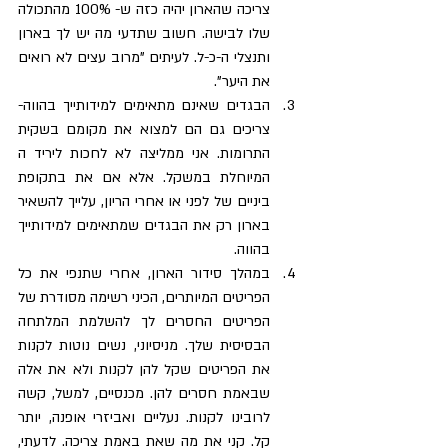
צריכה שהארון יהיה כזה ש- 100% מהתכולה 
שלו לבישה. חשוב שתדעי מה יש לך בארון 
ותנצלי ה-כ-ל. לעיתים "מרוב עצים לא רואים 
את היער".   
הבגדים שאינם מתאימים למידותייך בהווה- 
צריכים גם הם למצוא את מקומם בשקית 
התרומות. אני ממליצה לא לחכות ליריד ה 
המיוחלת במשקל. אלא אם את בתקופת 
ביניים של לפני או אחרי הריון, עלייך להשאיר 
בארון רק את הבגדים שמתאימים למידותייך 
בהווה.  
במהלך סידור הארון, אחרי שתנפי את כל 
הפריטים המיותרים, הכיני רשימה מסודרת של 
הפריטים החסרים לך להשלמת המלתחה 
הבסיסית שלך. מניסיוני, נשים נוטות לקנות 
את הפריטים שקל להן לקנות ולא את אלה 
שבאמת חסרים להן. מכנסיים, למשל, קשה 
לרובינו לקנות. נעליים ואביזרי אופנה, יותר 
קל. קני את מה שאת באמת צריכה. לדעתי, 