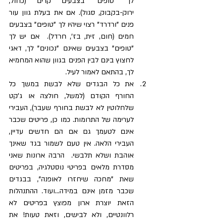
לך "טופים" בצבעים קרים (כחול, 
ירוק-בקבוק, סגול). אם את בעלת גוון עור 
פנים "ורדרד" רצוי שיהיו לך "טופים" בצבעים 
חמים (חום, זית, בז', חרדל).  אם יש לך 
"טופים" בצבעים שאינם "נכונים" לך, דאגי 
לחצוץ בינם לבין הפנים בגוון שהוא המחמיא 
לך, בהתאם לאמור לעיל.  
את כל הבגדים שלא לבשת במשך כל 
החורף הקודם (למשל, חולצה או ג'קט  
שלחלוטין לא לבשת בחורף שעבר), העבירי 
לערימה של התרומות. כמו כן, פריטים שכבר 
אינם לטעמך גם אם הם חדשים עדיין, 
העבירי הלאה. אין טעם לשמור בגד שאינך 
אוהבת ושלא תלבשי.  הרבה ארונות שאני 
מסדרת מלאים בפריטי נוסטלגיה, בפריטים 
שאת "מחכה שיחזרו לאופנה", בבגדים 
שכבר מזמן אינם במידה...ועוד. ההתנהלות 
הזאת יוצרת ארון מפוצץ בפריטים לא 
רלוונטיים, ולא לבישים, וזאת טעות! את 