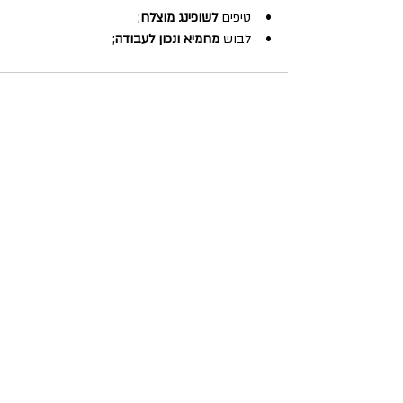
•    טיפים 
לשופינג מוצלח
;
•    לבוש 
מחמיא ונכון לעבודה
;
Comments
Write a comment...