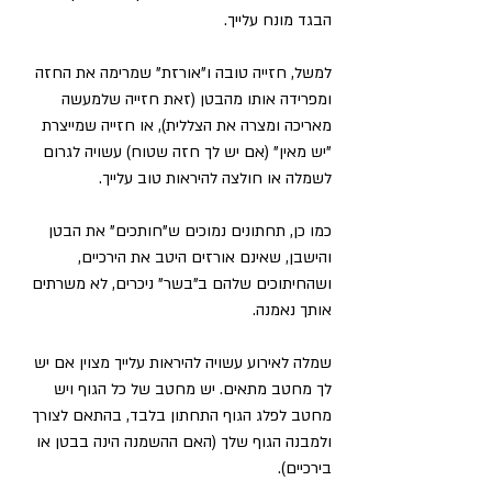
הבגד מונח עלייך.
למשל, חזייה טובה ו"אורזת" שמרימה את החזה 
ומפרידה אותו מהבטן (זאת חזייה שלמעשה 
מאריכה ומצרה את הצללית), או חזייה שמייצרת 
"יש מאין" (אם יש לך חזה שטוח) עשויה לגרום 
לשמלה או חולצה להיראות טוב עלייך. 
כמו כן, תחתונים נמוכים ש"חותכים" את הבטן 
והישבן, שאינם אורזים היטב את הירכיים, 
ושהחיתוכים שלהם ב"בשר" ניכרים, לא משרתים 
אותך נאמנה.
שמלה לאירוע עשויה להיראות עלייך מצוין אם יש 
לך מחטב מתאים. יש מחטב של כל הגוף ויש 
מחטב לפלג הגוף התחתון בלבד, בהתאם לצורך 
ולמבנה הגוף שלך (האם ההשמנה הינה בבטן או 
בירכיים).