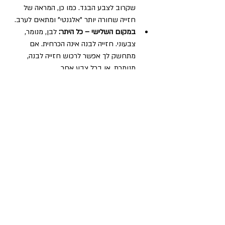
שקרוב לצבע הבגד. כמו כן, המראה של 
חזייה שחורה יותר "אלגנטי" ומתאים לערב.  
במקום השלישי – כל היתר:
 לבן, מנומר, 
צבעוני. חזייה לבנה אינה הכרחית. אם 
מתחשק לך אפשר לרכוש חזייה לבנה, 
מנומרת, או בכל צבע אחר.  
חזיות טובות –
 לנערות יש היצע מצוין 
ב"אמריקן איגל" (aerie) ולנשים ב"ג'ק 
קובה", "אינטימה", "אפרודיטה", "ליאה 
לונדון". 