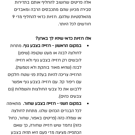
אלה פריטים שחשוב להחליף אותם בתדירות 
סבירה מכיוון שהם מתכבסים הרבה ומאבדים 
מהאלסטיות שלהם. חזיות כדאי להחליף מדי 9 
חודשים לכל היותר.
אלו חזיות כדאי שיהיו לך בארון?
במקום הראשון - חזייה בצבע גוף.
 מתחת 
לחולצה לבנה או מעט שקופה (שיפון) 
לובשים רק חזייה בצבע גוף ולא חזייה 
לבנה (שהיא מאוד בוהקת ולא נטמעת). 
החזייה צריכה להיות בעלת פני שטח חלקים 
עם ריפוד קל. עם חזייה בצבע גוף אפשר 
ללבוש את כל צבעי החולצות והשמלות (גם 
צבעים כהים).  
במקום השני - חזייה בצבע שחור. 
 מתאימה 
לכל הבגדים הכהים שלנו. מתחת לחולצה 
או שמלה כהה (פריטים באפור, שחור, כחול 
כהה) נחמד שיש חזייה שחורה, כך שאם 
הכתפייה מציצה מדי פעם היא תהיה בצבע 