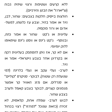
ללא קרעים ושטיפות ורצוי שיהיה גבוה 
(ש"יארוז" את הבטן והירכיים).  
חולצות בייסיק חלקות בצבעים: שחור, לבן, 
ניוד או אפור בהיר, וצבע עז כלשהו, למשל- 
אדום או ורוד פוקסיה.  
עליונית או ג'קט  שחור או אפור כהה, 
ובנוסף-  ג'קט ג'ינס או ווסט ג'ינס שיתאימו 
ללוק יומיומי.  
אם לא קר, אז ניתן להסתפק בעליונית דקה 
או בקרדיגן אחד בצבע נייטראלי- אפור או 
ניוד.  
לערב- נעלי עקב או נעלי בלרינה (למי 
שנועלת רק שטוח), לבוקר- סניקרס "קוליים" 
או סנדלים. אם מזג האוויר קר אפשר 
מגפונים קצרים, לבוקר בצבע קאמל ולערב 
בצבע שחור.  
לבוש לערב- שמלה אחת, קלאסית, לא 
זכירה (כזאת שנוכל "למחזר") רצוי בכחול 