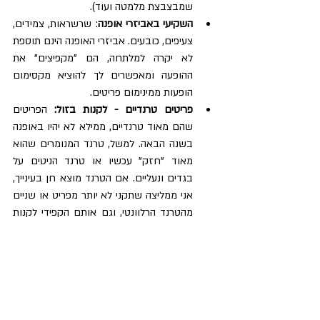
שמבצבצת מלמטה ועוד).  
השקיעי באביזרי אופנה
: שרשראות, צמידים, 
צעיפים, כובעים. אביזרי האופנה הינם תוספת 
לא יקרה למלתחה, הם "מקפיצים" את 
ההופעה ומאפשרים לך להוציא מקסימום 
הופעות ממינימום פריטים.  
פריטים טרנדיים - לקנות בזול:
 הפריטים 
שהם מאוד טרנדיים, ממילא לא יהיו באופנה 
בשנה הבאה. למשל, טרנד המנומרים שהוא 
מאוד "חזק" עכשיו או טרנד הניטים על 
בגדים ונעליים. אם הטרנד מוצא חן בעינייך, 
אני ממליצה שתקני לא יותר מפריט או שניים 
מהטרנד הרלוונטי, וגם אותם הקפידי לקנות 
בזול.  
מכירות סוף עונה מתחמי outlet
: אני ממליצה 
מאוד על קנייה במכירות סוף העונה או 
במתחמי אאוטלט גדולים, אם כי, חשוב 
מאוד, לא להתפתות לבגד רק משום שהוא 
זול. אם הפריט אינו מחמיא לך בגזרה או 