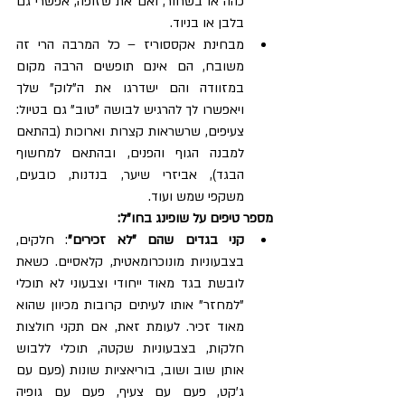
כהה או בשחור, ואם את שזופה, אפשרי גם 
בלבן או בניוד.  
מבחינת אקססוריז – כל המרבה הרי זה 
משובח, הם אינם תופשים הרבה מקום 
במזוודה והם ישדרגו את ה"לוק" שלך 
ויאפשרו לך להרגיש לבושה "טוב" גם בטיול: 
צעיפים, שרשראות קצרות וארוכות (בהתאם 
למבנה הגוף והפנים, ובהתאם למחשוף 
הבגד), אביזרי שיער, בנדנות, כובעים, 
משקפי שמש ועוד. 
מספר טיפים על שופינג בחו"ל: 
קני בגדים שהם "לא זכירים"
: חלקים, 
בצבעוניות מונוכרומאטית, קלאסיים. כשאת 
לובשת בגד מאוד ייחודי וצבעוני לא תוכלי 
"למחזר" אותו לעיתים קרובות מכיוון שהוא 
מאוד זכיר. לעומת זאת, אם תקני חולצות 
חלקות, בצבעוניות שקטה, תוכלי ללבוש 
אותן שוב ושוב, בוריאציות שונות (פעם עם 
ג'קט, פעם עם צעיף, פעם עם גופיה 