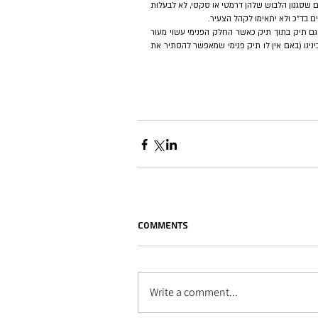
בצבעים שונים, אבנים טובות וכו'. התיק נסגר באבזם קטן ומיועד בד"כ לערב, ולנשים שסגנון הלבוש שלהן דרמטי או סקסי, לא לבעלות 
 -  גם התיקים השקופים ממשיכים איתנו לעונה נוספת. לעיתים נראה גם תיק בתוך תיק כאשר החלק הפנימי עשוי מעור 
חלק או מעור "קרוקו". התיק הוא בעל מראה עתידני, ויתאים לנשים המסודרות מבינינו (באם אין לו תיק פנימי שמאפשר להסתיר את 
Comments
Write a comment...