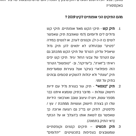
באקססוריז.
מהם התיקים הכי אופנתיים לקיץ 2019 ?
תיק קש
 - תיקי הקש מאוד אופנתיים. תיקי קש 
גדולים לים וליומיום (למי שאוהבת תיק שאפשר 
לשים בו ה-כ-ל), וקטנים לערב, או לנשים במידה 
"פטיט" שבהחלט לא יתאים להן תיק גדול 
שיאפיל עליהן. הטרנד של תיקי הקש מתכתב גם 
עם הטרנד של צבעי החול /ניוד. תיקי קש יפים 
ראיתי ב"זארה", ב"עדיקה", וב- "טופשופ".הטרנד 
הזה פופולארי בעיקר אצל צעירות שמעדיפות 
תיק "עונתי" ולא יכולות להשקיע סכומים גבוהים 
בתיק על זמני.     
תיק "בונסאי" 
- תיק עור בצורת גליל עם ידיות 
חישוק עגולות – מדובר בתיק שנמצא איתנו כבר 
מספר עונות, ויש לו עיצוב שובב ואורבאני. הידיות 
שלו הן בצורת חישוק ועשויות ממתכת / עץ / 
פלסטיק. לתיק יש בד"כ גם רצועה ארוכה כך 
שאפשר גם לשאת אותו ב'הצלב' או על הכתף 
(ראי התיק בתמונה).  
תיק תכשיט
 – תיקים קטנים וקופסתיים 
שמשובצים בצפיפות בתכשיטים: "יהלומים" 