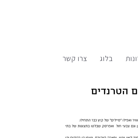
נות
בלוג
צרו קשר
ם הטרנדים
הצבעים העיקריים של הקיץ הם צבעי פסטל: ורוד בהיר, תכלת, צהוב חיוור, צהוב לימון וגם צבעי חול  ואפרסק שבלטו בתצוגות של בתי 
בנוסף, צבעי הפלורוסנט הנועזים חזקים בקיץ הנוכחי, והם שלטו בתצוגות של בתי האופנה לואי ויטון  ומארק ג'ייקובס, ונצפו הן בבגדים והן 