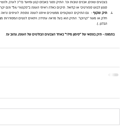
סגנון לבוש ספורטיבי או קז'ואל. תיקים כאלה ראיתי העונה ב"פקטורי 54" והם יקרים בד"כ ולא יתאימו לקהל הצעיר.  
תיק שקוף
הבלגן..). 
בתמונה - תיק בונסאי של "סימון מילר" באחד הצבעים הבולטים של העונה, צהוב עז.