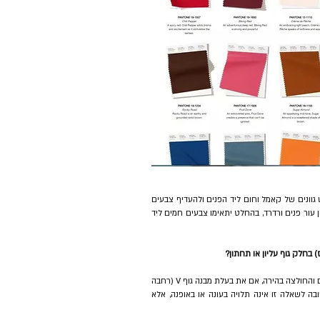
אציין, שאני כסטייליסטית, ממליצה לנשים בעלות גוון עור פנים צהבהב להימנע מללבוש גוונים של קאמל וחום ליד הפנים ולהעדיף צבעים 
קרים כמו כחול, ירוק, סגול, או אדום (חלק מצהובות העור), ליד הפנים. לנשים בעלות גוון עור פנים ורדרד, בהחלט יתאימו צבעים חמים ליד 
) בחלק גוף עליון או תחתון?
התשובה תלויה, למעשה, במבנה הגוף שלך, אם את "אגסית" אז המכנסיים/החצאית כהים והחולצה בהירה, אם את בעלת מבנה גוף V (רחבה 
בכתפיים וצרה באגן וברגליים), אז חולצה כהה ומכנסיים/חצאית בהירים. כלומר, התשובה לשאלה זו אינה תלויה בעונה או באופנה, אלא 