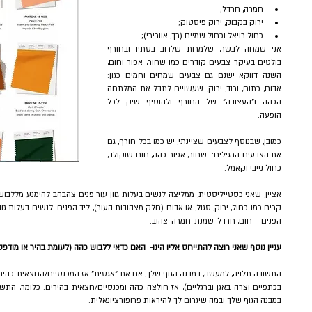
חמרה, חרדל;  
ירוק בקבוק, ירוק פיסטוק;  
כחול רויאל וכחול שמיים (רך, אוורירי); 
אני שמחה לבשר, שלמרות שלרוב בסתיו ובחורף 
בולטים בעיקר צבעים קודרים כמו שחור, אפור וחום, 
השנה דווקא ישנם גם צבעים שמחים וחמים כגון: 
אדום, כתום, ורוד, ירוק, שעשויים לתבל את המלתחה 
הכהה ו"העצובה" של החורף ולהוסיף שיק לכל 
הופעה.
כמובן, שבנוסף לצבעים שציינתי, יש כמו בכל חורף, גם 
את הצבעים הרגילים:  שחור, אפור כהה, חום שוקולד, 
כחול נייבי וקאמל.
הפנים – חום, חרדל, שמנת, חמרה, צהוב.  
עניין נוסף שאני רוצה להתייחס אליו הינו-  האם כדאי ללבוש כהה (לעומת בהיר או מודפס
במבנה הגוף שלך ובמה שיגרום לך להיראות פרופורציונאלית.  