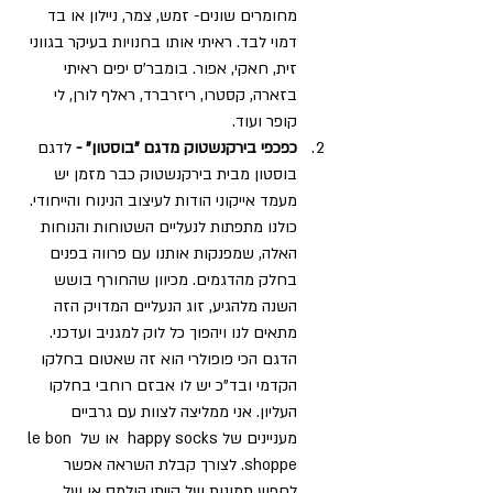
מחומרים שונים- זמש, צמר, ניילון או בד 
דמוי לבד. ראיתי אותו בחנויות בעיקר בגווני 
זית, חאקי, אפור. בומבר'ס יפים ראיתי 
בזארה, קסטרו, ריזרברד, ראלף לורן, לי 
קופר ועוד.
כפכפי בירקנשטוק מדגם "בוסטון" - 
לדגם 
בוסטון מבית בירקנשטוק כבר מזמן יש 
מעמד אייקוני הודות לעיצוב הנינוח והייחודי. 
כולנו מתפתות לנעליים השטוחות והנוחות 
האלה, שמפנקות אותנו עם פרווה בפנים 
בחלק מהדגמים. מכיוון שהחורף בושש 
השנה מלהגיע, זוג הנעליים המדויק הזה 
מתאים לנו ויהפוך כל לוק למגניב ועדכני. 
הדגם הכי פופולרי הוא זה שאטום בחלקו 
הקדמי ובד"כ יש לו אבזם רוחבי בחלקו 
העליון. אני ממליצה לצוות עם גרביים 
מעניינים של happy socks  או של le bon 
shoppe. לצורך קבלת השראה אפשר 
לחפש תמונות של קייתי הולמס או של 