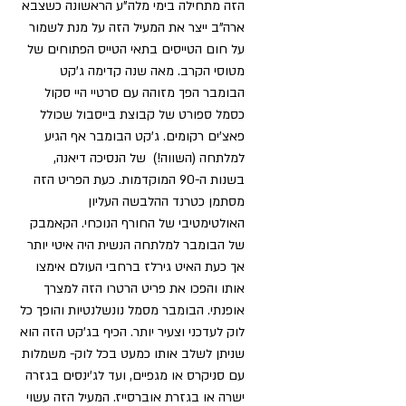
הזה מתחילה בימי מלה"ע הראשונה כשצבא 
ארה"ב ייצר את המעיל הזה על מנת לשמור 
על חום הטייסים בתאי הטייס הפתוחים של 
מטוסי הקרב. מאה שנה קדימה ג'קט 
הבומבר הפך מזוהה עם סרטיי היי סקול 
כסמל ספורט של קבוצת בייסבול שכולל 
פאצ'ים רקומים. ג'קט הבומבר אף הגיע 
למלתחה (השווה!)  של הנסיכה דיאנה, 
בשנות ה-90 המוקדמות. כעת הפריט הזה 
מסתמן כטרנד ההלבשה העליון 
האולטימטיבי של החורף הנוכחי. הקאמבק 
של הבומבר למלתחה הנשית היה איטי יותר 
אך כעת האיט גירלז ברחבי העולם אימצו 
אותו והפכו את פריט הרטרו הזה למצרך 
אופנתי. הבומבר מסמל נונשלנטיות והופך כל 
לוק לעדכני וצעיר יותר. הכיף בג'קט הזה הוא 
שניתן לשלב אותו כמעט בכל לוק- משמלות 
עם סניקרס או מגפיים, ועד לג'ינסים בגזרה 
ישרה או בגזרת אוברסייז. המעיל הזה עשוי 