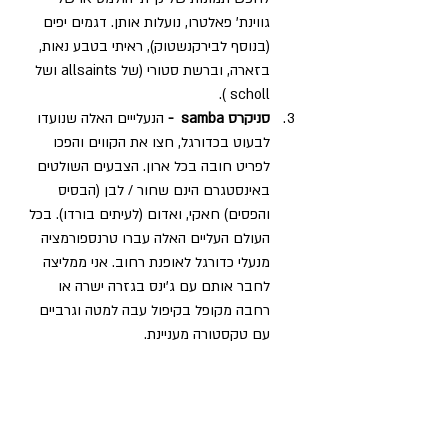
גווינת' פאלטרו, נועלות אותן. דגמים יפים 
(בנוסף לבירקנשטוק), ראיתי בטבע נאות, 
בזארה, וברשת סטורי (של allsaints ושל 
scholl ).
סניקרס samba  -
 הנעלייים האלה שנועדו 
לבעוט בכדורגל, חצו את הקווים והפכו 
לפריט חובה בכל ארון. הצבעים השולטים 
באינסטגרם הינם שחור / לבן (הבסיס 
והפסים) חאקי, ואדום (לעיתים בורדו). בכל 
העולם העליים האלה עברו טרנספורמציה 
מנעלי כדורגל לאופנת רחוב. אני ממליצה 
לחבר אותם עם ג'ינס בגזרה ישרה או 
רחבה מקופל בקיפול עבה למטה וגרביים 
עם טקסטורה מעניינת. 