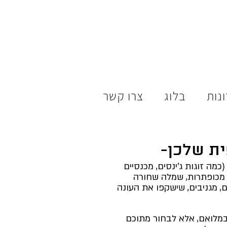
נות
בלוג
צרו קשר
ית שלכן-
ך להיות 70% פריטי בייסיק (כמה זוגות ג'ינסים, מכנסיים 
חורים מחוייטים, 2 ג'קטים, 8 חולצות בסיס, 6 סריגים, 2 מכופתרות, שמלה שחורה 
בה), ו- 30% פריטים טרנדיים, מגניבים, שישקפו את העונה 
 2026), לא צריך לאמץ במלואם, אלא לבחור מתוכם 