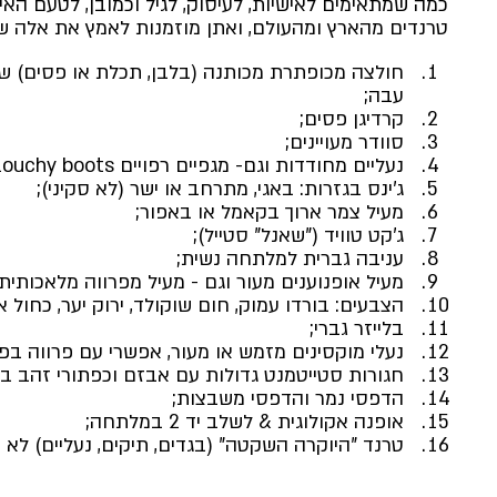
כמה שמתאימים לאישיות, לעיסוק, לגיל וכמובן, לטעם האי
טרנדים מהארץ ומהעולם, ואתן מוזמנות לאמץ את אלה ש
חולצה מכופתרת מכותנה (בלבן, תכלת או פסים) 
עבה;
קרדיגן פסים;
סוודר מעויינים;
נעליים מחודדות וגם- מגפיים רפויים slouchy boots ;
ג'ינס בגזרות: באגי, מתרחב או ישר (לא סקיני);
מעיל צמר ארוך בקאמל או באפור;
ג'קט טוויד ("שאנל" סטייל);
עניבה גברית למלתחה נשית;
מעיל אופנוענים מעור וגם - מעיל מפרווה מלאכותית;
הצבעים: בורדו עמוק, חום שוקולד, ירוק יער, כחול אי
בלייזר גברי;
נעלי מוקסינים מזמש או מעור, אפשרי עם פרווה בפנ
חגורות סטייטמנט גדולות עם אבזם וכפתורי זהב בח
הדפסי נמר והדפסי משבצות; 
אופנה אקולוגית & לשלב יד 2 במלתחה;
טרנד "היוקרה השקטה" (בגדים, תיקים, נעליים) לא ממ