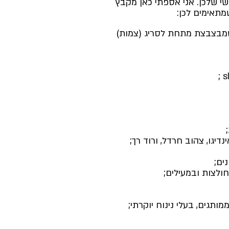
שי שלכן. אני אספתי כאן מקבץ 
מתאימים לכן:
שמבצבצת מתחת לסריג (צמות) 
נדיגו, צהוב חרדל, ורוד רך;
ים;
ולצות ובמעילים;
ותגים, בעלי נינוח יוקרתי;