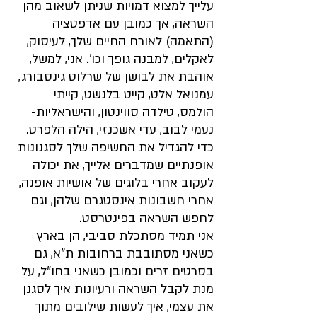
עלייך למצוא דמויות שניתן לשאוב מהן 
השראה, אך כמובן עם אדפטציה 
(התאמה) לאורח החיים שלך, לעיסוק, 
לאקלים, למבנה גופך וכו'. אני, למשל, 
אוהבת את לבושן של שרלוט גינסבורג, 
עמנואל אלט, קייט בלנשט, קייתי 
הולמס, טילדה סווינטון, והישראליות- 
נעמי לבוב, עדי אשכנזי, הילה הלפרט. 
כדי להגדיל את החשיפה שלך לסגנונות 
אופנתיים שמדברים אלייך, את יכולה 
לעקוב אחרי בלוגים של אושיות אופנה, 
אחרי חשבונות אינסטגרם שלהן, וגם 
לחפש השראה בפינטרסט. 
אני תמיד מסתכלת סביבי, הן בארץ 
כשאני מסתובבת ברחובות ת"א, גם 
בסרטים זרים וכמובן כשאני בחו"ל, על 
מנת לקבל השראה ורעיונות איך לסגנן 
את עצמי, איך לעשות שילובים מתוך 