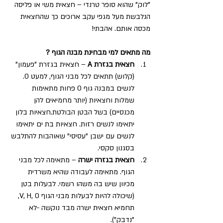
"לוק" שהוא סופר טרנדי – חצאית משי או פליסה 
הנלבשת מעל מגפי עקב ארוכים כך שהחצאית 
מכסה אותם. אהבתי!
מה מתאים למי מבחינת מבנה הגוף ?
חצאית בגזרת A 
– חצאית בגזרת "פעמון" 
(קלוש) תתאים לכל מבני הגוף, למעט O. 
לנשים במבנה גוף O פחות מתאימות 
שמלות וחצאיות (יותר מחמיאים להן  
מכנסיים) בשל הבטן הבולטת.חצאיות בלון 
יתאימו לנשים רזות. חצאיות בת ים יתאימו 
לנשים עם ישבן "עסיסי" שאוהבות להתלבש 
בסגנון סקסי.
חצאית בגזרה ישרה
 – מתאימה לכל מבני 
הגוף. מתאימה לעבודה שהיא משרדית 
מכיוון שיש בה משהו רשמי. לבעלות בטן 
(שיכולה להיות לבעלות מבני הגוף V, H, O, 
תחמיא חצאית ישרה מבד נוקשה -לא 
"נדבק").