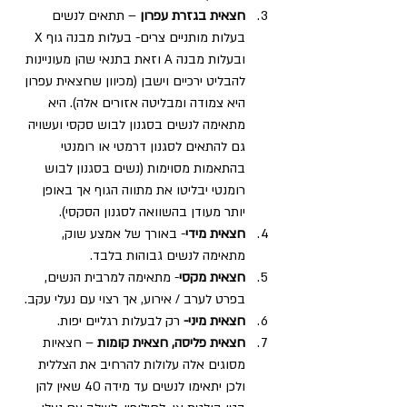
חצאית בגזרת עפרון 
– תתאים לנשים 
בעלות מותניים צרים- בעלות מבנה גוף X 
ובעלות מבנה A וזאת בתנאי שהן מעוניינות 
להבליט ירכיים וישבן (מכיוון שחצאית עפרון 
היא צמודה ומבליטה אזורים אלה). היא 
מתאימה לנשים בסגנון לבוש סקסי ועשויה 
גם להתאים לסגנון דרמטי או רומנטי 
בהתאמות מסוימות (נשים בסגנון לבוש 
רומנטי יבליטו את מתווה הגוף אך באופן 
יותר מעודן בהשוואה לסגנון הסקסי).
חצאית מידי
- באורך של אמצע שוק, 
מתאימה לנשים גבוהות בלבד.
חצאית מקסי
- מתאימה למרבית הנשים, 
בפרט לערב / אירוע, אך רצוי עם נעלי עקב.
חצאית מיני-
 רק לבעלות רגליים יפות.
חצאית פליסה, חצאית קומות 
– חצאיות 
מסוגים אלה עלולות להרחיב את הצללית 
ולכן יתאימו לנשים עד מידה 40 שאין להן 