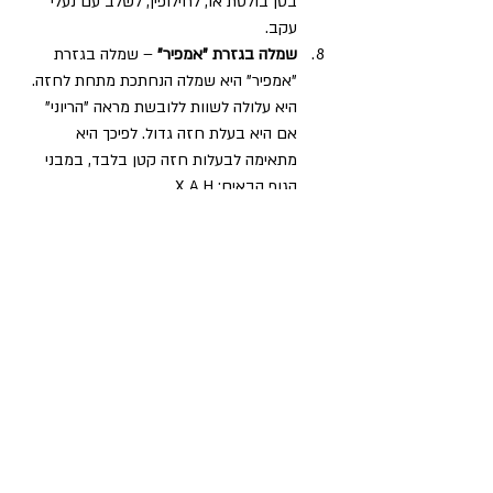
בטן בולטת או, לחילופין, לשלב עם נעלי 
עקב.
שמלה בגזרת "אמפיר"
 – שמלה בגזרת 
"אמפיר" היא שמלה הנחתכת מתחת לחזה. 
היא עלולה לשוות ללובשת מראה "הריוני" 
אם היא בעלת חזה גדול. לפיכך היא 
מתאימה לבעלות חזה קטן בלבד, במבני 
הגוף הבאים: X A H.
שמלה בגזרת חלוק
 – שמלה שיש לה 
כפתורים לכל האורך (כמו חלוק) וחגורה 
במותניים. מתאימה לכל מבני הגוף למעט O 
(שכאמור, שמלות לא יחמיאו להן). לנשים 
מלאות עדיף שהשמלה תהיה מבד "קשה 
ו"אורז" (כותנה, פשתן, ויסקוזה) ולא מבד 
דק ונצמד (לייקרה).
לנשים שרוכשות 
שמלות מידי ומקסי
 כדאי 
לשדך אותן עם נעלי עקב, מכיוון שהחצאיות 
הנ"ל מקצרות את הצללית כדאי "לפצות" על 
כך באמצעות נעלי עקב, שיאריכו ויצרו.