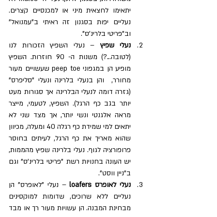
יתאימו לחצאית מיני או למכנסיים קצרים. 
נעליים יפות בסגנון זה ראיתי ב"עמנואל" 
וב"פריטי בלרינ'ס".  
נעלי שפיץ 
– נעלי השפיץ הזכורות לנו 
(לטובה...?) משנות ה- 90 חוזרות. השפיץ 
מופיע הן במגפוני peep toe שעשויים מעור 
מחורר,  והן בנעלי בלרינה ונעלי "סליפרס" 
(גזרה דומה לנעלי הבלרינה אך סגורות מעט 
יותר בגב כף הרגל). השפיץ, לטעמי, מייצר 
מראה אלגנטי ונשי יותר, אך מצד שני לא 
יתאים למי שמידת כף רגלה 40 ומעלה, מכיוון 
שהוא מאריך את כף הרגל, לעיתים בחוסר 
פרופורציה לגוף. נעלי בלרינה שפיץ מהממות, 
יש העונה בחנויות רשת "פריטי בלרינ'ס" וגם 
ב"ניין ווסט".    
נעלי לאופרס loafers 
– נעלי "לאופרס" הן 
נעליים ללא שרוכים, שדומות למוקסינים 
מבחינת המבנה. הן עשויות מעור רך או מבד 