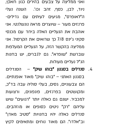
ואני ממליצה על צבעים בהירים כגון חאקי, 
ניוד, לבן, כסף, זהב וכו'.  השנה נעלי 
ה"לאופרס", מגיעים לעיתים עם גדילים- 
פרנזים מעור – שיוצרים מראה נונשלנטי. אני 
אוהבת את הנעליים האלה ביחד עם מכנסי 
סקיני ג'ינס 7/8 כך שרואים את הקרסול. אני 
ממליצה בהקשר הזה, על הנעליים המעלפות 
שברשת "שופרא". גם לגברים, יש בחנות 
הנ"ל נעליים מעולות.     
סנדלים בסגנון "בוהו שיק" 
–  הסנדלים 
בסגנון האתני – "בוהו שיק" מאוד אופנתיים. 
הם צבעוניים, גסים, בעלי סוליה עבה בד"כ, 
ומקושטים בפרנזים, פונפונים, ורצועות 
למכביר. ישנם גם כאלה יותר "רגועים" שיש 
עליהם "רק" ניטים כסופים או מוזהבים. 
סנדלים כאלה יהיו בחנויות "סטיב מאדן" 
וב"אלדו". הם מאוד נוחים ומתאימים לקיץ 
הישראלי המהביל. ממליצה לא להתפתות 
לסנדלים רומיים עם רצועות ש"מטפסות" על 