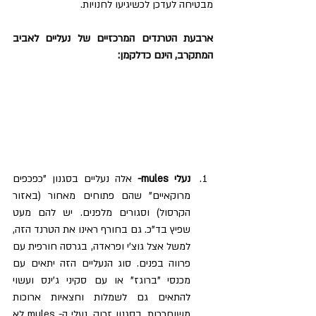
מבטיחה לעדכן לכשיגיעו לחנויות.
ארבעת הטרנדים המרכזיים של נעליים לאביב 
המתקרב, הינם כדלקמן: 
נעלי mules-
 אלה נעליים בסגנון "כפכפים 
מרוקאיים" שהם פתוחים מאחור (באזור 
הקרסול) וסגורים מלפנים. יש להם מעט 
שפיץ בד"כ. גם בחורף ראינו את הטרנד הזה, 
למשל אצל גוצ'י ופראדה, בגרסה חורפית עם 
פרווה בפנים. סוג הנעליים הזה יתאים עם 
מכנסי "ברוגז" או עם סקיני ג'ינס ועשוי 
להתאים גם לשמלות וחצאיות ארוכות 
משוחררות, בסגנון זרוק. נעלי ה- mules לא 