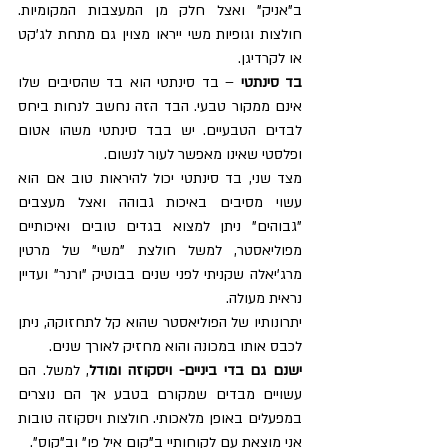
ב"אניק" ואצל חלק מן המעצבות המקומיות. 
חולצות וגופיות משי ייראו מצוין גם מתחת לג'קט 
או לקרדיגן.
בד סינתטי
 – בד סינתטי הוא בד שהסיבים שלו 
אינם ממקור טבעי. הבד הזה נחשב לנחות ביחס 
לבדים הטבעיים. יש בבד סינתטי משהו אטום 
ופלסטי שאינו מאפשר לעור לנשום.
מצד שני, בד סינתטי יכול להיראות טוב אם הוא 
עשוי מסיבים באיכות גבוהה ואצל מעצבים 
"גבוהים" ניתן למצוא בגדים טובים ואיכותיים 
מפוליאסטר, למשל חולצת "משי" של מרטין 
מרג'יאלה שקניתי לפני שנים בבוטיק "ורנר" ועדיין 
נראית מעולה.
יתרונותיו של הפוליאסטר שהוא קל לתחזוקה, ניתן 
לכבס אותו במכונה והוא מחזיק לאורך שנים.
ישנם גם בדי ביניים- ויסקוזה ומודל
, למשל. הם 
עשויים מבדים שמקורם בטבע אך הם נוצרים 
במפעלים באופן מלאכותי. חולצות ויסקוזה טובות 
אני מוצאת עם לקוחותיי ב"קום איל פו" וב"קוס".