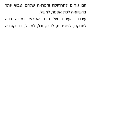
הם נוחים לתחזוקה והמראה שלהם טבעי יותר 
בהשוואה לפוליאסטר, למשל.
עיבוד
- העיבוד של הבד אחראי במידה רבה 
למרקם, לשקיפות, לברק וכו', למשל, בד קטיפה 
יכול להיות כותנה, משי או פוליאסטר.
הזמנות אונליין
- אולי אני מיושנת, אבל אני לא בעד. 
כשאת מזמינה בגדים באינטרנט (אלא אם מדובר 
בדגם שכבר יש ברשותך),  את לא ממש מכירה 
את הנפילה של הבד על הגוף, המידות הן לא מה 
שחשבת, לעיתים צפוף לך בכתפיים וצר בחזה או 
להיפך..את מגלה שהנעליים היפות שכ"כ חמדת לא 
נוחות לך, וכו'..לכן אני עדיין בעד השיטה המיושנת 
של להיכנס לחנויות ולמדוד, רק כך תוכלי להכיר את 
הבד, לראות איך הבגד מונח על הגוף ולקנות קנייה 
נכונה.
בתמונה- חולצת טטרה (כותנה) של "אנג'לי", מותג 
ישראלי לבגדי פנאי ויוגה.