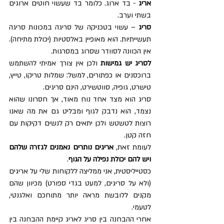
אריג 
- בד ארוג. כלומר בד שעשוי חוטים ארוגים 
בשתי וערב.
סריג 
– עשוי בטכניקה של סריגה במכונות סריגה 
תעשייתיות. הוא מאופיין באלסטיות (יכולת מתיחה). 
אין הכוונה לסוודר שסרוג במסרגות.
לסריג יש גמישות 
ולכן אין צורך אמיתי להשתמש 
ברוכסנים או כפתורים, למשל: שמלות טריקו, טייץ, 
טישרט, גופיה, סווטשירט, הינם סריגים.  
סריג הוא מצד אחד נוח מאוד, אך חסרונו שהוא 
נצמד, הוא נדבק לגוף ומבליט גם את מה שאנו 
רוצות לטשטש ולכן יתאים רק לנשים דקיקות עם 
חזה קטן.
לעומת זאת, 
אריגים נותרים נאמנים לגזרה שלהם 
ויש להם יכולת נפילה על הגוף
.
כסטייליסטית, אני ממליצה ללקוחות שלי על אריגים 
(ולא על סריגים, למעט בגדי ספורט) מכיוון שהם 
מקנים ללובשת מראה יותר מתוחכם ואלגנטי, 
לטעמי.
אחרי ההבחנה בין סריג לאריג קיימת ההבחנה בין 