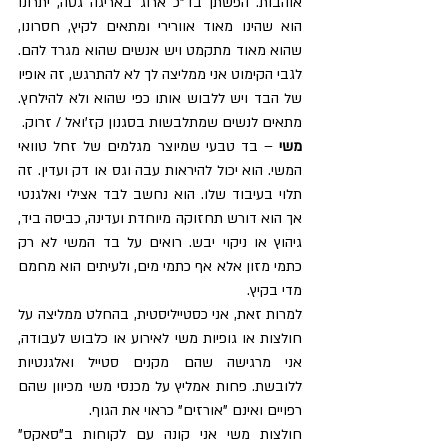
אוהבות. הפשתן בד"כ ארוג באריגה גסה, יתרונו 
הוא שהינו מאוד אוורירי ומתאים לקיץ, חסרונו, 
שהוא מאוד מתקמט ויש אנשים שהוא מגרד להם. 
לגבי הקימוט אני ממליצה לך לא להתרגש, זה אופיו 
של הבד ויש ללבוש אותו כפי שהוא ולא להילחץ. 
מתאים לנשים שמתלבשות בסגנון קז'ואל / זרוק.
משי 
– בד טבעי שמיוצר מגלמים של זחל טוואי 
המשי. הוא יכול להיראות עבה וגס או דק ועדין. זה 
תלוי בעיבוד שלו. הוא נחשב לבד אצילי ואלגנטי 
אך הוא דורש תחזוקה מיוחדת ועדינה, כביסה ביד, 
גיהוץ או ניקוי יבש. רואים על בד המשי לא רק 
כתמי מזון אלא אף כתמי מים, ולעיתים הוא מחמם 
מדי בקיץ.
למרות זאת, אני כסטייליסטית, בהחלט ממליצה על 
חולצות או גופיות משי לאירוע או כלבוש לעבודה, 
אני מרגישה שהם מקנים סטייל ואלגנטיות 
ללובשת. פחות אמליץ על מכנסי משי מכיוון שהם 
רפויים ואינם "אורזים" כראוי את הגוף.
חולצות משי אני קונה עם לקוחות ב"סאקס" 